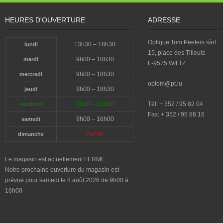
HEURES D'OUVERTURE
ADRESSE
Optique Tom Peeters sàrl
13h30 – 18h30
lundi
15, place des Tilleuls
9h00 – 18h30
mardi
L-9575 WILTZ
9h00 – 18h30
mercredi
optom@pt.lu
9h00 – 18h30
jeudi
9h00 – 18h30
Tél: + 352 / 95 82 04
vendredi
Fax: + 352 / 95 88 16
9h00 – 16h00
samedi
Fermé
dimanche
Le magasin est actuellement FERME
Notre prochaine ouverture du magasin est
prévue pour samedi le 8 août 2026 de 9h00 à
16h00